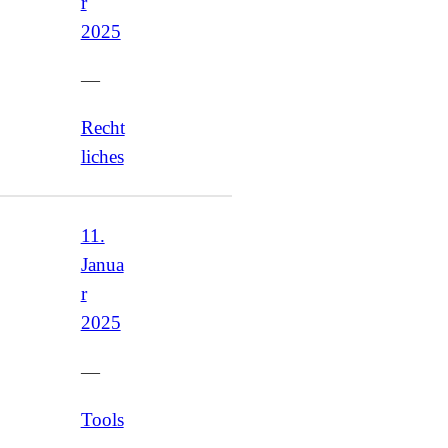
r
2025
—
Recht
liches
11.
Janua
r
2025
—
Tools