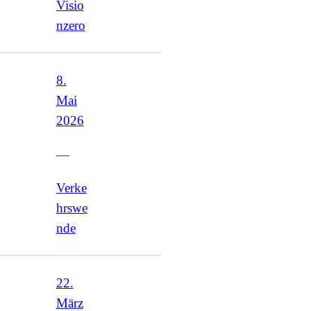
Visio
nzero
8.
Mai
2026
—
Verke
hrswe
nde
22.
März