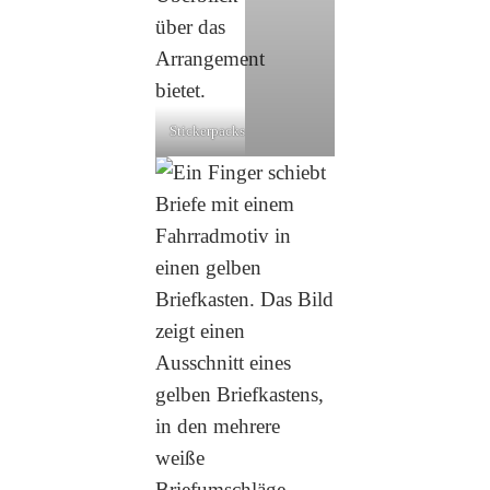
Stickerpacks