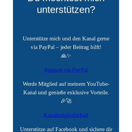
unterstützen?
Unterstütze mich und den Kanal gerne
via PayPal – jeder Beitrag hilft!
🙏✨
Support via PayPal
Werde Mitglied auf meinem YouTube-
Kanal und genieße exklusive Vorteile.
🎉🚀
Kanalmitgliedschaft
Unterstütze auf Facebook und sichere dir