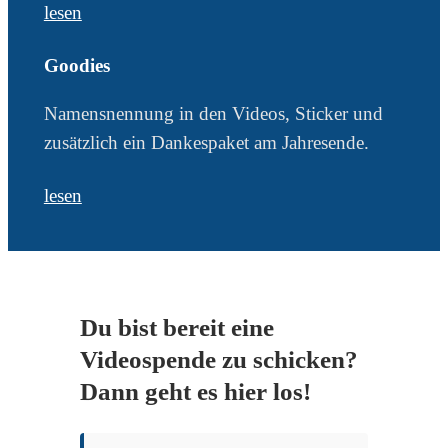
lesen
Goodies
Namensnennung in den Videos, Sticker und
zusätzlich ein Dankespaket am Jahresende.
lesen
Du bist bereit eine
Videospende zu schicken?
Dann geht es hier los!