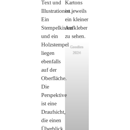
Goodies
2024