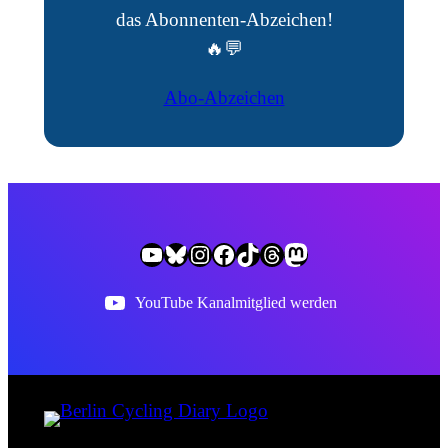
das Abonnenten-Abzeichen!
🔥💬
Abo-Abzeichen
YouTube
BlueSky
Instagram
Facebook
TikTok
Threads
Mastodon
YouTube Kanalmitglied werden