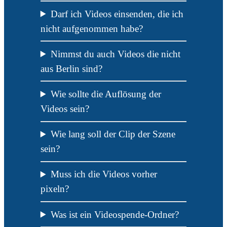
Darf ich Videos einsenden, die ich
nicht aufgenommen habe?
Nimmst du auch Videos die nicht
aus Berlin sind?
Wie sollte die Auflösung der
Videos sein?
Wie lang soll der Clip der Szene
sein?
Muss ich die Videos vorher
pixeln?
Was ist ein Videospende-Ordner?