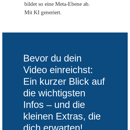
Mit KI generiert.
Bevor du dein
Video einreichst:
Ein kurzer Blick auf
die wichtigsten
Infos – und die
kleinen Extras, die
dich erwarten!